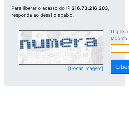
Para liberar o acesso
do IP
216.73.216.203
,
responda ao desafio abaixo.
Digite 
lado no
[trocar imagem]