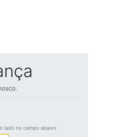
ança
nosco.
ao lado no campo abaixo