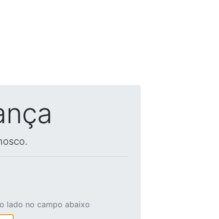
ança
nosco.
ao lado no campo abaixo