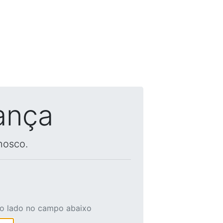
ança
nosco.
ao lado no campo abaixo